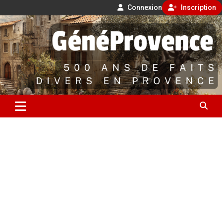
Connexion
Inscription
Aller
500 ans de faits divers en Provence
au
contenu
GénéProvence