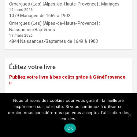
Omergues (Les) [Alpes-de-Haute-Provence] : Mariages
19 mars 2026
1079 Mariages de 1669 à 1902
Omergues (Les) [Alpes-de-Haute-Provence] :
Naissances/Baptêmes
19 mars 2026
4844 Naissances/Baptêmes de 1649 à 1903
Éditez votre livre
Publiez votre livre à bas coûts grâce à GénéProvence
!!
Nous utilisons des cookies pour vous garantir la meilleure
expérience sur notre site. Si vous continuez à utiliser ce
dernier, nous considérerons que vous acceptez l'utilisation des
Mentions légales
cookies.
Copyright © 2025 -
GénéProvence
OK