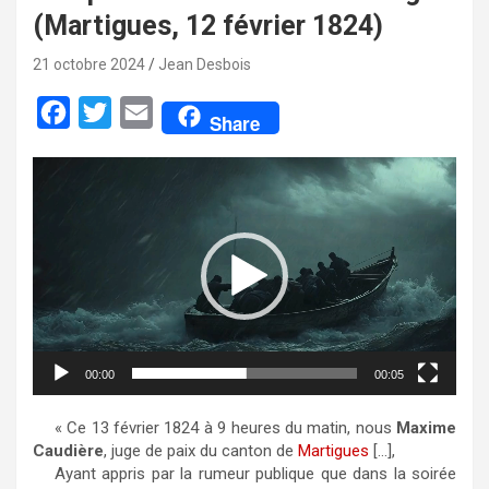
(Martigues, 12 février 1824)
21 octobre 2024
Jean Desbois
F
T
E
Share
a
w
m
Lecteur
c
i
a
vidéo
e
t
i
b
t
l
o
e
o
r
k
00:00
00:05
« Ce 13 février 1824 à 9 heures du matin, nous
Maxime
Caudière
, juge de paix du canton de
Martigues
[…],
Ayant appris par la rumeur publique que dans la soirée