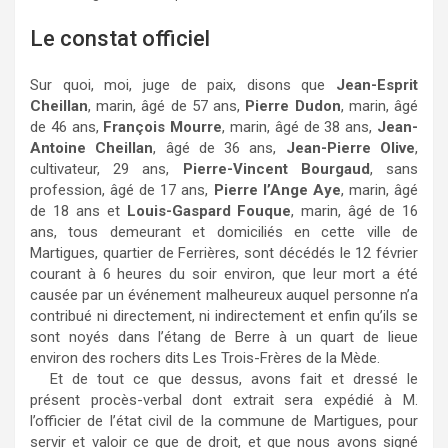
Le constat officiel
Sur quoi, moi, juge de paix, disons que
Jean-Esprit
Cheillan
, marin, âgé de 57 ans,
Pierre Dudon
, marin, âgé
de 46 ans,
François Mourre
, marin, âgé de 38 ans,
Jean-
Antoine Cheillan
, âgé de 36 ans,
Jean-Pierre Olive
,
cultivateur, 29 ans,
Pierre-Vincent Bourgaud
, sans
profession, âgé de 17 ans,
Pierre l’Ange Aye
, marin, âgé
de 18 ans et
Louis-Gaspard Fouque
, marin, âgé de 16
ans, tous demeurant et domiciliés en cette ville de
Martigues, quartier de Ferrières, sont décédés le 12 février
courant à 6 heures du soir environ, que leur mort a été
causée par un événement malheureux auquel personne n’a
contribué ni directement, ni indirectement et enfin qu’ils se
sont noyés dans l’étang de Berre à un quart de lieue
environ des rochers dits Les Trois-Frères de la Mède.
Et de tout ce que dessus, avons fait et dressé le
présent procès-verbal dont extrait sera expédié à M.
l’officier de l’état civil de la commune de Martigues, pour
servir et valoir ce que de droit, et que nous avons signé