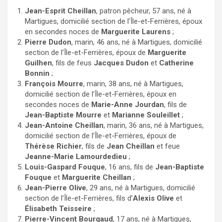
Jean-Esprit Cheillan
, patron pêcheur, 57 ans, né à
Martigues, domicilié section de l’Île-et-Ferrières, époux
en secondes noces de
Marguerite Laurens
;
Pierre Dudon
, marin, 46 ans, né à Martigues, domicilié
section de l’Île-et-Ferrières, époux de
Marguerite
Guilhen
, fils de feus
Jacques Dudon
et
Catherine
Bonnin
;
François Mourre
, marin, 38 ans, né à Martigues,
domicilié section de l’Île-et-Ferrières, époux en
secondes noces de
Marie-Anne Jourdan
, fils de
Jean-Baptiste Mourre
et
Marianne Souleillet
;
Jean-Antoine Cheillan
, marin, 36 ans, né à Martigues,
domicilié section de l’Île-et-Ferrières, époux de
Thérèse Richier
, fils de
Jean Cheillan
et feue
Jeanne-Marie Lamourdedieu
;
Louis-Gaspard Fouque
, 16 ans, fils de
Jean-Baptiste
Fouque
et
Marguerite Cheillan
;
Jean-Pierre Olive
, 29 ans, né à Martigues, domicilié
section de l’Île-et-Ferrières, fils d’
Alexis Olive
et
Élisabeth Teisseire
;
Pierre-Vincent Bourgaud
, 17 ans, né à Martigues,