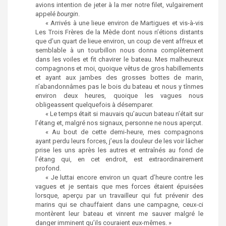
avions intention de jeter à la mer notre filet, vulgairement
appelé
bourgin
.
« Arrivés à une lieue environ de Martigues et vis-à-vis
Les Trois Frères de la Mède dont nous n’étions distants
que d’un quart de lieue environ, un coup de vent affreux et
semblable à un tourbillon nous donna complètement
dans les voiles et fit chavirer le bateau. Mes malheureux
compagnons et moi, quoique vêtus de gros habillements
et ayant aux jambes des grosses bottes de marin,
n’abandonnâmes pas le bois du bateau et nous y tînmes
environ deux heures, quoique les vagues nous
obligeassent quelquefois à désemparer.
« Le temps était si mauvais qu’aucun bateau n’était sur
l’étang et, malgré nos signaux, personne ne nous aperçut.
« Au bout de cette demi-heure, mes compagnons
ayant perdu leurs forces, j’eus la douleur de les voir lâcher
prise les uns après les autres et entraînés au fond de
l’étang qui, en cet endroit, est extraordinairement
profond.
« Je luttai encore environ un quart d’heure contre les
vagues et je sentais que mes forces étaient épuisées
lorsque, aperçu par un travailleur qui fut prévenir des
marins qui se chauffaient dans une campagne, ceux-ci
montèrent leur bateau et vinrent me sauver malgré le
danger imminent qu’ils couraient eux-mêmes. »