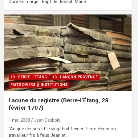
Doré En marge : Bapt de Joseph Marie…
13 - BERRE-L'ÉTANG
13 - LANÇON-PROVENCE
FAITS DIVERS
INSTITUTIONS
Lacune du registre (Berre-l’Étang, 28
février 1707)
1 mai 2008
Jean Desbois
"An que dessus et le vingt huit fevrier Pierre Herisson
travailleur fils à feus Jean et…