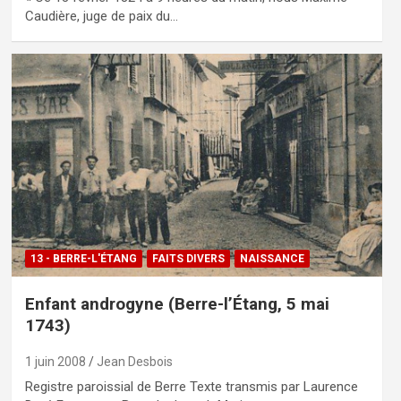
Caudière, juge de paix du…
13 - BERRE-L'ÉTANG
FAITS DIVERS
NAISSANCE
Enfant androgyne (Berre-l’Étang, 5 mai
1743)
1 juin 2008
Jean Desbois
Registre paroissial de Berre Texte transmis par Laurence