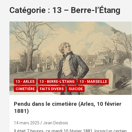
Catégorie :
13 – Berre-l’Étang
13 - ARLES
13 - BERRE-L'ÉTANG
13 - MARSEILLE
CIMETIÈRE
FAITS DIVERS
SUICIDE
Pendu dans le cimetière (Arles, 10 février
1881)
14 mars 2025
Jean Desbois
Il était 7 heures, ce mardi 10 février 1881, lorsqu’un certain