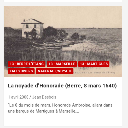
13 - BERRE-L'ÉTANG
13 - MARSEILLE
13 - MARTIGUES
FAITS DIVERS
NAUFRAGE/NOYADE
La noyade d’Honorade (Berre, 8 mars 1640)
1 avril 2008
Jean Desbois
"Le 8 du mois de mars, Honorade Ambroise, allant dans
une barque de Martigues à Marseille,…