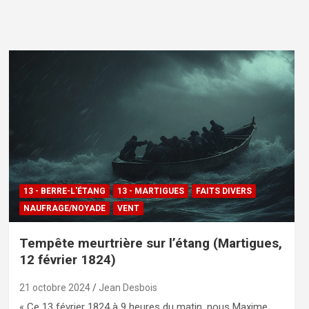
13 - BERRE-L'ÉTANG
13 - MARTIGUES
FAITS DIVERS
NAUFRAGE/NOYADE
VENT
Tempête meurtrière sur l’étang (Martigues,
12 février 1824)
21 octobre 2024
Jean Desbois
« Ce 13 février 1824 à 9 heures du matin, nous Maxime