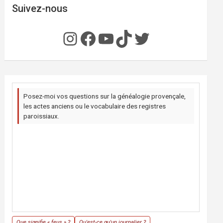
Suivez-nous
Instagram
Facebook
YouTube
TikTok
Twitter
Posez-moi vos questions sur la généalogie provençale,
les actes anciens ou le vocabulaire des registres
paroissiaux.
Que signifie « feus » ?
Qu'est-ce qu'un journalier ?