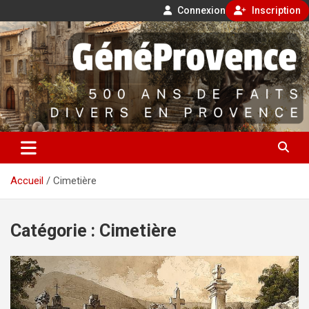
Connexion
Inscription
Aller
500 ans de faits divers en Provence
au
contenu
GénéProvence
Accueil
Cimetière
Catégorie :
Cimetière