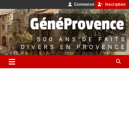
Connexion
Inscription
Aller
500 ans de faits divers en Provence
au
contenu
GénéProvence