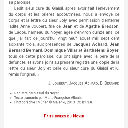
sa paroisse,
Ledit sieur curé du Glaisil, après avoir fait l’enlèvement
du corps et les prieres accoutmées, nous a envoyé ce
corps et la lettre du sieur Joly avec permission d’enterrer
ladite Anne Joubert, fille de
Jean
et de
Agathe Bresson
,
de Lacou, hameau du Noyer, âgée d’environ quinze ans, ce
que j’ai fait ce jourd’hui vingt neuf aoust mill sept cent
soixante trois, aux presences de
Jacques Achard
,
Jean
Bernard Bernard
,
Dominique Villar
et
Barthélemi Boyer
,
tous de cette paroisse, qui ont signé avec le pere de la
defuncte, et avons joint au present registre une copie de la
lettre du sieur Joly et celle du sieur curé du Glaisil et lui
remis l’original. »
J. Joubert, Jacques Achard, B. Bernard
Registre paroissial du Noyer
Texte transmis par Marie-Françoise Allouis
Photographie : Mûrier. © Malenki, 2013. CC BY 3.0.
Faits divers du Noyer