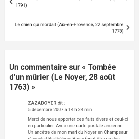
Navigation
1791)
de
l’article
Le chien qui mordait (Aix-en-Provence, 22 septembre
1778)
Un commentaire sur «
Tombée
d’un mûrier (Le Noyer, 28 août
1763)
»
ZAZABOYER
dit :
5 décembre 2007 à 14 h 34 min
Merci de nous apporter ces faits divers et ceui-ci
en particulier. Avec une carte postale ancienne.
Un ancêtre de mon mari du Noyer en Champsaur
s’appelait Barthélémy Boyer,(peut être un des