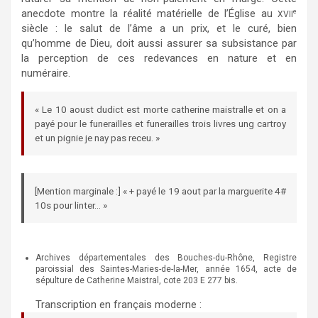
anecdote montre la réalité matérielle de l’Église au
e
XVII
siècle : le salut de l’âme a un prix, et le curé, bien
qu’homme de Dieu, doit aussi assurer sa subsistance par
la perception de ces redevances en nature et en
numéraire.
« Le 10 aoust dudict est morte catherine maistralle et on a
payé pour le funerailles et funerailles trois livres ung cartroy
et un pignie je nay pas receu. »
[Mention marginale :] « + payé le 19 aout par la marguerite 4#
10s pour linter… »
Archives départementales des Bouches-du-Rhône, Registre
paroissial des Saintes-Maries-de-la-Mer, année 1654, acte de
sépulture de Catherine Maistral, cote 203 E 277 bis.
Transcription en français moderne :