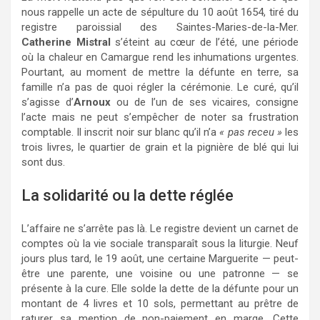
nous rappelle un acte de sépulture du 10 août 1654, tiré du
registre paroissial des Saintes-Maries-de-la-Mer.
Catherine Mistral
s’éteint au cœur de l’été, une période
où la chaleur en Camargue rend les inhumations urgentes.
Pourtant, au moment de mettre la défunte en terre, sa
famille n’a pas de quoi régler la cérémonie. Le curé, qu’il
s’agisse d’
Arnoux
ou de l’un de ses vicaires, consigne
l’acte mais ne peut s’empêcher de noter sa frustration
comptable. Il inscrit noir sur blanc qu’il n’a
« pas receu »
les
trois livres, le quartier de grain et la pignière de blé qui lui
sont dus.
La solidarité ou la dette réglée
L’affaire ne s’arrête pas là. Le registre devient un carnet de
comptes où la vie sociale transparaît sous la liturgie. Neuf
jours plus tard, le 19 août, une certaine Marguerite — peut-
être une parente, une voisine ou une patronne — se
présente à la cure. Elle solde la dette de la défunte pour un
montant de 4 livres et 10 sols, permettant au prêtre de
raturer sa mention de non-paiement en marge. Cette