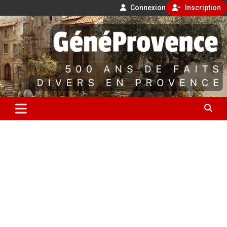
Connexion
Inscription
Aller
500 ans de faits divers en Provence
au
contenu
GénéProvence