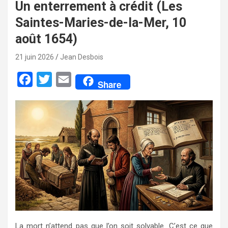
Un enterrement à crédit (Les
Saintes-Maries-de-la-Mer, 10
août 1654)
21 juin 2026
Jean Desbois
F
T
E
Share
a
w
m
c
i
a
e
t
i
b
t
l
o
e
o
r
k
La mort n’attend pas que l’on soit solvable. C’est ce que