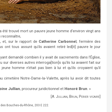
r a été trouvé mort un pauvre jeune homme d’environ vingt ans
u reconnaître,
, et, sur le rapport de
Catherine Carbonnel
, fermière des
 ont tous assuré qu’ils avaient retiré led[it] pauvre le jour
ui ayant demandé combien il y avait de sacrements dans l’Église,
du sur diverses autres interroga[tion]s qu’ils lui avaient fait sur
jeune homme n’était pas bien à lui et qu’ils croyaient qu’il
u cimetière Notre-Dame-la-Valette, après lui avoir dit toutes
oine Jullian
, procureur juridictionnel et
Honoré Brun
. »
[A. Jullian, Brun, Perier vicaire]
s des Bouches-du-Rhône, 203 E 222.