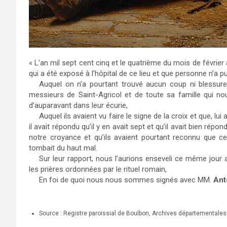
« L’an mil sept cent cinq et le quatrième du mois de févrie
qui a été exposé à l’hôpital de ce lieu et que personne n’a p
Auquel on n’a pourtant trouvé aucun coup ni blessure
messieurs de Saint-Agricol et de toute sa famille qui nous
d’auparavant dans leur écurie,
Auquel ils avaient vu faire le signe de la croix et que, l
il avait répondu qu’il y en avait sept et qu’il avait bien répon
notre croyance et qu’ils avaient pourtant reconnu que ce 
tombait du haut mal.
Sur leur rapport, nous l’aurions enseveli ce même jour a
les prières ordonnées par le rituel romain,
En foi de quoi nous nous sommes signés avec MM.
Ant
Source : Registre paroissial de Boulbon, Archives départementale