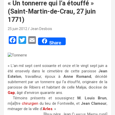
« Un tonnerre qui l’a étouffé »
(Saint-Martin-de-Crau, 27 juin
1771)
25 juin 2012
Jean Desbois
F
T
E
Share
a
w
m
c
i
a
e
t
i
« L’an mil sept cent soixante et onze et le vingt sept juin a
b
t
l
été ensevely dans le cimetière de cette paroisse
Jean
Estelon
, travailleur, époux à
Anne Romand
, décédé
o
e
subitement par un tonnerre qui l’a étouffé, originaire de la
o
r
paroisse de Ribiers et habitant de celle Malijai, diocèse de
Gap
, âgé d’environ quarante ans.
k
Témoins présents et soussignez
M. Louis Brun
,
m[aî]tre
chirurgien
du lieu de Fontvieille, et
Jean Clamour
,
ménager de la ville d’
Arles
. »
[B
père, Jean C
, M
curé]
RUN
LAMOUR
ARTIN