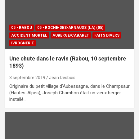
05 - RABOU
05 - ROCHE-DES-ARNAUDS (LA) (05)
ACCIDENT MORTEL
AUBERGE/CABARET
FAITS DIVERS
IVROGNERIE
Une chute dans le ravin (Rabou, 10 septembre
1893)
3 septembre 2019
Jean Desbois
Originaire du petit village d’Aubessagne, dans le Champsaur
(Hautes-Alpes), Joseph Chambon était un vieux berger
installé…