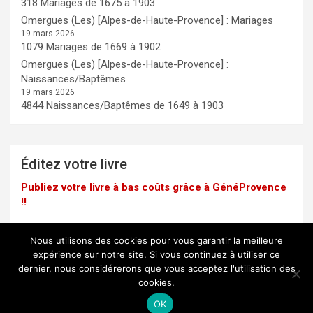
318 Mariages de 1675 à 1903
Omergues (Les) [Alpes-de-Haute-Provence] : Mariages
19 mars 2026
1079 Mariages de 1669 à 1902
Omergues (Les) [Alpes-de-Haute-Provence] :
Naissances/Baptêmes
19 mars 2026
4844 Naissances/Baptêmes de 1649 à 1903
Éditez votre livre
Publiez votre livre à bas coûts grâce à GénéProvence
!!
Nous utilisons des cookies pour vous garantir la meilleure
expérience sur notre site. Si vous continuez à utiliser ce
dernier, nous considérerons que vous acceptez l'utilisation des
Mentions légales
cookies.
Copyright © 2025 -
GénéProvence
OK