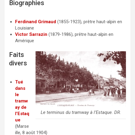
Biographies
c
i
a
e
t
i
b
t
l
Ferdinand Grimaud
(1855-1923), prêtre haut-alpin en
Louisiane
o
e
Victor Sarrazin
(1879-1986), prêtre haut-alpin en
o
r
Amérique
k
Faits
divers
Tué
dans
le
tramw
ay de
Le terminus du tramway à l’Estaque. DR.
l’Estaq
ue
(Marse
ille, 8 août 1904)