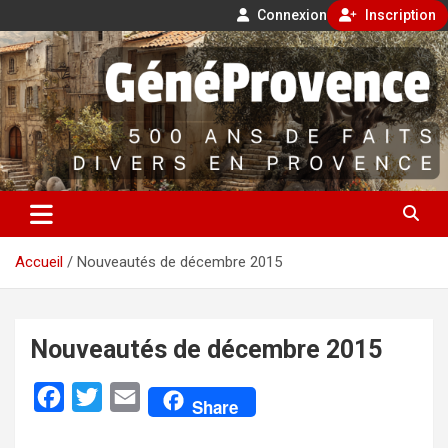
Connexion
Inscription
Aller
500 ans de faits divers en Provence
au
contenu
GénéProvence
Accueil
Nouveautés de décembre 2015
Nouveautés de décembre 2015
F
T
E
Share
a
w
m