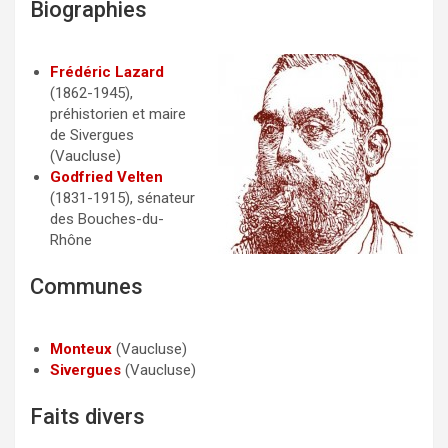
Biographies
c
i
a
e
t
i
b
t
l
Frédéric Lazard
(1862-1945),
o
e
préhistorien et maire
o
r
de Sivergues
(Vaucluse)
k
Godfried Velten
(1831-1915), sénateur
des Bouches-du-
Rhône
Communes
Monteux
(Vaucluse)
Sivergues
(Vaucluse)
Faits divers