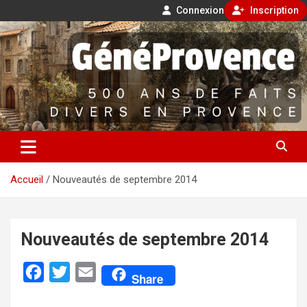
Connexion
Inscription
Aller
500 ans de faits divers en Provence
au
contenu
GénéProvence
Accueil
Nouveautés de septembre 2014
Nouveautés de septembre 2014
F
T
E
Share
a
w
m