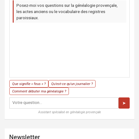
Posez-moi vos questions sur la généalogie provençale,
les actes anciens ou le vocabulaire des registres
paroissiaux.
Que signifie « feus » ?
Qu'est-ce qu'un journalier ?
Comment débuter ma généalogie ?
➤
Assistant spécialisé en généalogie provençale
Newsletter