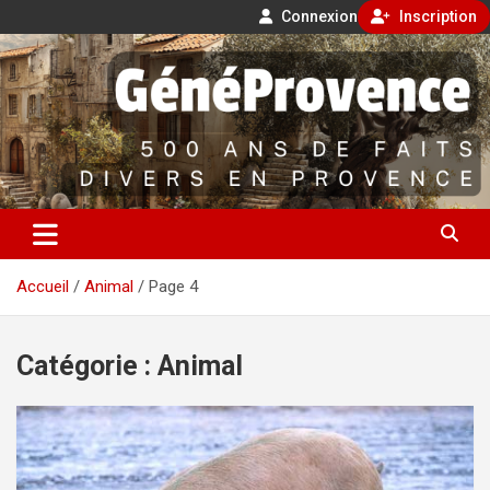
Connexion
Inscription
Aller
500 ans de faits divers en Provence
au
contenu
GénéProvence
Accueil
Animal
Page 4
Catégorie :
Animal