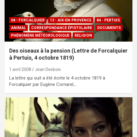
04 - FORCALQUIER
13 - AIX-EN-PROVENCE
84 - PERTUIS
ANIMAL
CORRESPONDANCE ÉPISTOLAIRE
DOCUMENTS
PHÉNOMÈNE MÉTÉOROLOGIQUE
RELIGION
Des oiseaux à la pension (Lettre de Forcalquier
à Pertuis, 4 octobre 1819)
1 avril 2008
Jean Desbois
La lettre qui suit a été écrite le 4 octobre 1819 à
Forcalquier par Eugène Cornarel,…