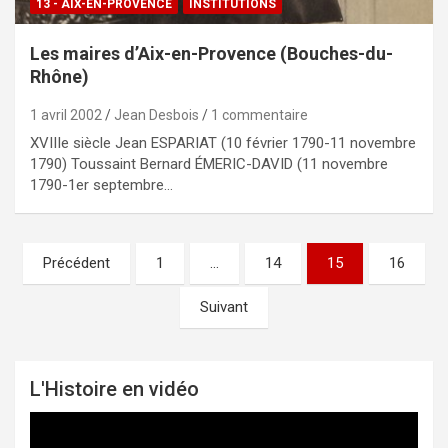
13 - AIX-EN-PROVENCE
INSTITUTIONS
Les maires d’Aix-en-Provence (Bouches-du-
Rhône)
1 avril 2002
Jean Desbois
1 commentaire
XVIIIe siècle Jean ESPARIAT (10 février 1790-11 novembre
1790) Toussaint Bernard ÉMERIC-DAVID (11 novembre
1790-1er septembre…
Précédent
1
…
14
15
16
Pagination
des
Suivant
publications
L'Histoire en vidéo