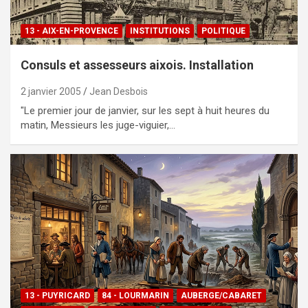
13 - AIX-EN-PROVENCE
INSTITUTIONS
POLITIQUE
Consuls et assesseurs aixois. Installation
2 janvier 2005
Jean Desbois
"Le premier jour de janvier, sur les sept à huit heures du
matin, Messieurs les juge-viguier,…
13 - PUYRICARD
84 - LOURMARIN
AUBERGE/CABARET