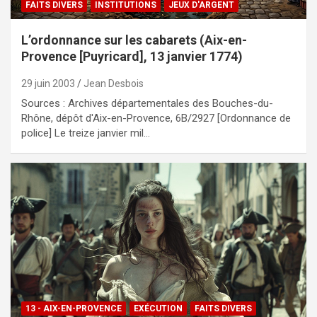
FAITS DIVERS
INSTITUTIONS
JEUX D'ARGENT
L’ordonnance sur les cabarets (Aix-en-
Provence [Puyricard], 13 janvier 1774)
29 juin 2003
Jean Desbois
Sources : Archives départementales des Bouches-du-
Rhône, dépôt d'Aix-en-Provence, 6B/2927 [Ordonnance de
police] Le treize janvier mil…
13 - AIX-EN-PROVENCE
EXÉCUTION
FAITS DIVERS