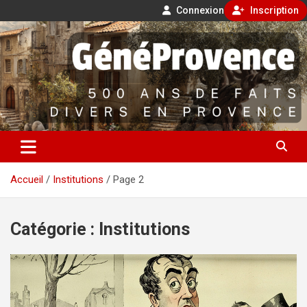
Connexion
Inscription
Aller
500 ans de faits divers en Provence
au
contenu
GénéProvence
Accueil
Institutions
Page 2
Catégorie :
Institutions