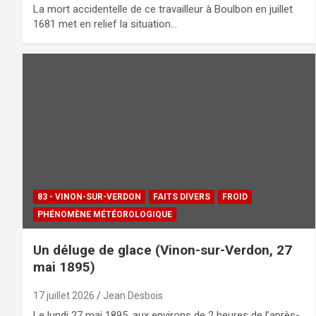
La mort accidentelle de ce travailleur à Boulbon en juillet
1681 met en relief la situation…
83 - VINON-SUR-VERDON
FAITS DIVERS
FROID
PHÉNOMÈNE MÉTÉOROLOGIQUE
Un déluge de glace (Vinon-sur-Verdon, 27
mai 1895)
17 juillet 2026
Jean Desbois
Le lundi 27 mai 1895, aux environs de 2 heures de l’après-