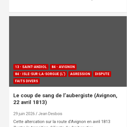
13 - SAINT-ANDIOL
84 - AVIGNON
84 - ISLE-SUR-LA-SORGUE (L')
AGRESSION
DISPUTE
FAITS DIVERS
Le coup de sang de l’aubergiste (Avignon,
22 avril 1813)
29 juin 2026
Jean Desbois
Cette altercation sur la route d’Avignon en avril 1813