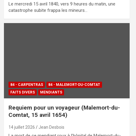
Le mercredi 15 avril 1840, vers 9 heures du matin, une
catastrophe subite frappa les mineurs…
84 - CARPENTRAS
84 - MALEMORT-DU-COMTAT
FAITS DIVERS
MENDIANTS
Requiem pour un voyageur (Malemort-du-
Comtat, 15 avril 1654)
14 juillet 2026
Jean Desbois
La mort de ce mendiant roux à l’hôpital de Malemort-du-