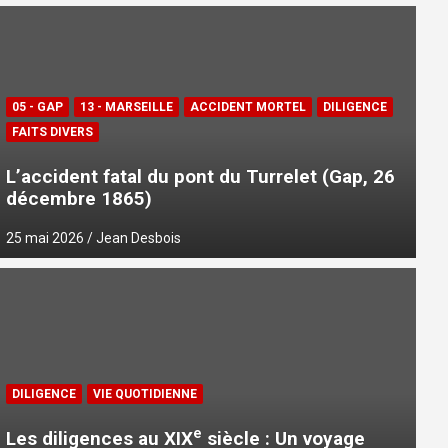
05 - GAP
13 - MARSEILLE
ACCIDENT MORTEL
DILIGENCE
FAITS DIVERS
L’accident fatal du pont du Turrelet (Gap, 26
décembre 1865)
25 mai 2026
Jean Desbois
13 - BOULBON
84 - ORANGE
ACCIDENT MORTEL
FAITS DIVERS
DILIGENCE
VIE QUOTIDIENNE
Tombé d’une échelle (Boulbon, 28 j
e
Les diligences au XIX
siècle : Un voyage