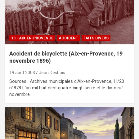
13 - AIX-EN-PROVENCE
ACCIDENT
FAITS DIVERS
Ac­ci­dent de bi­cy­clette (Aix-en-Pro­vence, 19
no­vem­bre 1896)
19 août 2003
Jean Desbois
Sources : Archives municipales d'Aix-en-Provence, I1/20
n°878 L'an mil huit cent quatre-vingt-seize et le dix-neuf
novembre.…