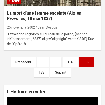
SUICIDE
La mort d’une femme enceinte (Aix-en-
Provence, 18 mai 1827)
25 novembre 2002
Jean Desbois
"Extrait des registres du bureau de la police, [caption
id="attachment_6887" align="alignright" width="346"] Rue
de l'Opéra, à…
Précédent
1
…
136
137
Pagination
des
138
Suivant
publications
L'Histoire en vidéo