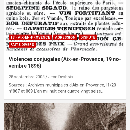
13 - AIX-EN-PROVENCE
AGRESSION
DISPUTE
FAITS DIVERS
Vio­len­ces con­ju­ga­les (Aix-en-Pro­vence, 19 no­
vem­bre 1896)
28 septembre 2003
Jean Desbois
Sources : Archives municipales d'Aix-en-Provence, I1/20
n°867 et 869 L'an mil huit cent quatre vingt seize,…