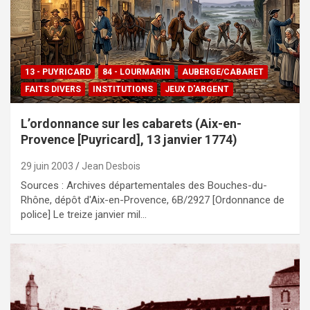
13 - PUYRICARD
84 - LOURMARIN
AUBERGE/CABARET
FAITS DIVERS
INSTITUTIONS
JEUX D'ARGENT
L’ordonnance sur les cabarets (Aix-en-
Provence [Puyricard], 13 janvier 1774)
29 juin 2003
Jean Desbois
Sources : Archives départementales des Bouches-du-
Rhône, dépôt d'Aix-en-Provence, 6B/2927 [Ordonnance de
police] Le treize janvier mil…