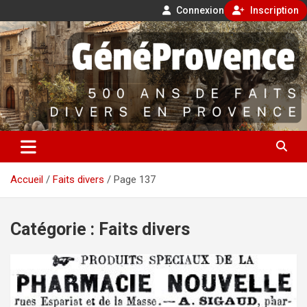
Connexion
Inscription
Aller
500 ans de faits divers en Provence
au
contenu
GénéProvence
Accueil
Faits divers
Page 137
Catégorie :
Faits divers